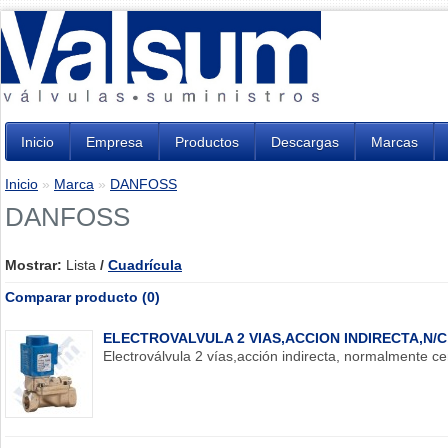
Inicio
Empresa
Productos
Descargas
Marcas
Inicio
»
Marca
»
DANFOSS
DANFOSS
Mostrar:
Lista
/
Cuadrícula
Comparar producto (0)
ELECTROVALVULA 2 VIAS,ACCION INDIRECTA,N/C
Electroválvula 2 vías,acción indirecta, normalmente c