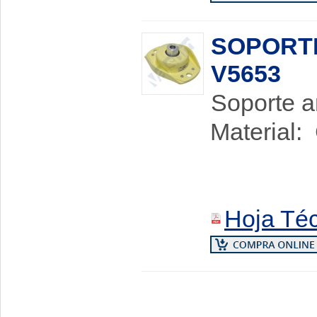
SOPORTE
V5653
Soporte an
Material:
Eje e
Cojín m
Hoja Té