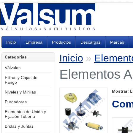
Inicio
Empresa
Productos
Descargas
Marcas
Inicio
»
Elemento
Categorías
Válvulas
Elementos An
Filtros y Cajas de
Fango
Mostrar:
L
Niveles y Mirillas
Comp
Purgadores
Elementos de Unión y
Fijación Tubería
Bridas y Juntas