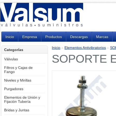
Inicio
Empresa
Productos
Descargas
Marcas
Inicio
»
Elementos Antivibratorios
»
SO
Categorías
SOPORTE E
Válvulas
Filtros y Cajas de
Fango
Niveles y Mirillas
Purgadores
Elementos de Unión y
Fijación Tubería
Bridas y Juntas