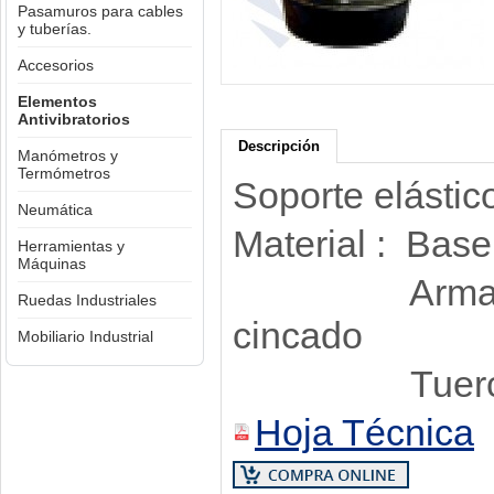
Pasamuros para cables
y tuberías.
Accesorios
Elementos
Antivibratorios
Descripción
Manómetros y
Termómetros
Soporte elástic
Neumática
Material : Bas
Herramientas y
Máquinas
Armadura y 
Ruedas Industriales
cincado
Mobiliario Industrial
Tuerca de n
Hoja Técnica