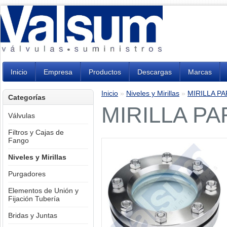
Inicio
Empresa
Productos
Descargas
Marcas
Inicio
»
Niveles y Mirillas
»
MIRILLA P
Categorías
MIRILLA PA
Válvulas
Filtros y Cajas de
Fango
Niveles y Mirillas
Purgadores
Elementos de Unión y
Fijación Tubería
Bridas y Juntas