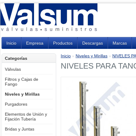
Inicio
Empresa
Productos
Descargas
Marcas
Inicio
»
Niveles y Mirillas
»
NIVELES P
Categorías
NIVELES PARA TA
Válvulas
Filtros y Cajas de
Fango
Niveles y Mirillas
Purgadores
Elementos de Unión y
Fijación Tubería
Bridas y Juntas