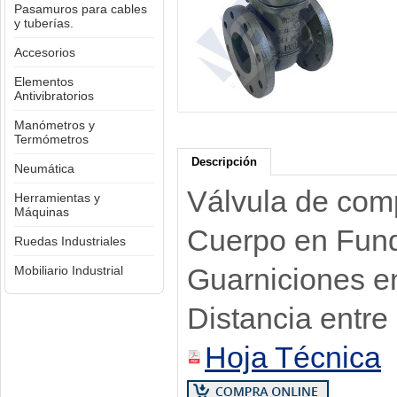
Pasamuros para cables
y tuberías.
Accesorios
Elementos
Antivibratorios
Manómetros y
Termómetros
Descripción
Neumática
Válvula de com
Herramientas y
Máquinas
Cuerpo en Fund
Ruedas Industriales
Guarniciones e
Mobiliario Industrial
Distancia entre
Hoja Técnica