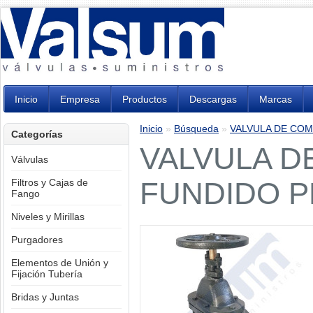
Inicio
Empresa
Productos
Descargas
Marcas
Inicio
»
Búsqueda
»
VALVULA DE COM
Categorías
VALVULA D
Válvulas
FUNDIDO P
Filtros y Cajas de
Fango
Niveles y Mirillas
Purgadores
Elementos de Unión y
Fijación Tubería
Bridas y Juntas