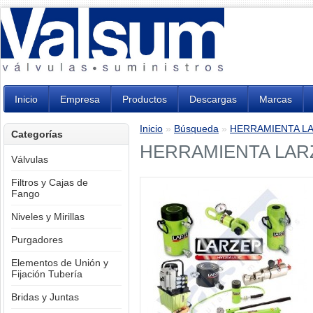
Inicio
Empresa
Productos
Descargas
Marcas
Inicio
»
Búsqueda
»
HERRAMIENTA L
Categorías
HERRAMIENTA LAR
Válvulas
Filtros y Cajas de
Fango
Niveles y Mirillas
Purgadores
Elementos de Unión y
Fijación Tubería
Bridas y Juntas