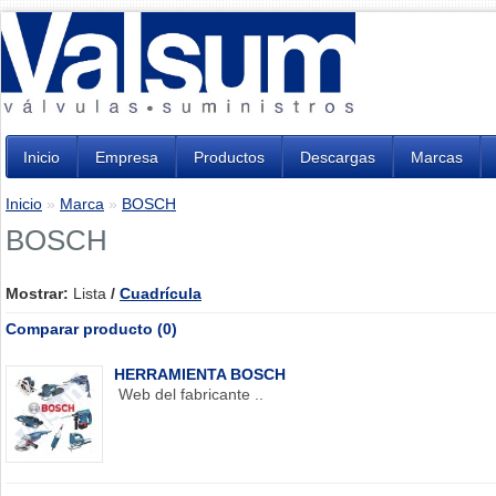
Inicio
Empresa
Productos
Descargas
Marcas
Inicio
»
Marca
»
BOSCH
BOSCH
Mostrar:
Lista
/
Cuadrícula
Comparar producto (0)
HERRAMIENTA BOSCH
Web del fabricante ..