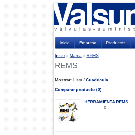
Inicio
Empresa
Productos
Inicio
»
Marca
»
REMS
REMS
Mostrar:
Lista
/
Cuadrícula
Comparar producto (0)
HERRAMIENTA REMS
&..