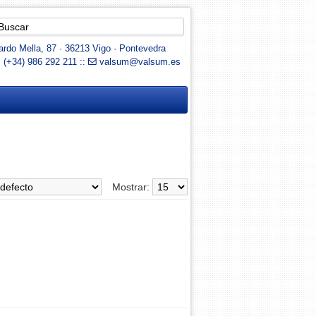
rdo Mella, 87 · 36213 Vigo · Pontevedra
: (+34) 986 292 211 ::
valsum@valsum.es
Mostrar: