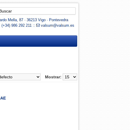
rdo Mella, 87 · 36213 Vigo · Pontevedra
: (+34) 986 292 211 ::
valsum@valsum.es
Mostrar:
NAE