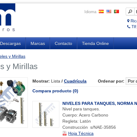
Idioma
Rica
Tlf
Descargas
Marcas
Contacto
Tienda Online
eles y Mirillas
s y Mirillas
Mostrar:
Lista
/
Cuadrícula
Ordenar por:
Compara producto (0)
NIVELES PARA TANQUES, NORMA 
Nivel para tanques.
Cuerpo: Acero Carbono
Regleta: Latón
Construcción s/NAE-35856
Hoja Técnica